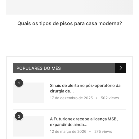
Quais os tipos de pisos para casa moderna?
POPULARES DO MÊS
1
Sinais de alerta no pós-operatório da
cirurgia de...
17 de dezembro de 2025
502 views
2
A Futurionex recebe a licença MSB,
expandindo ainda...
12 de março de 2026
275 views