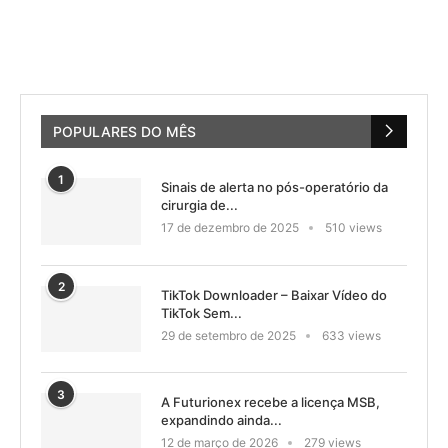
POPULARES DO MÊS
1
Sinais de alerta no pós-operatório da
cirurgia de...
17 de dezembro de 2025
510 views
2
TikTok Downloader – Baixar Vídeo do
TikTok Sem...
29 de setembro de 2025
633 views
3
A Futurionex recebe a licença MSB,
expandindo ainda...
12 de março de 2026
279 views