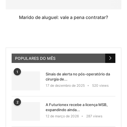
Marido de aluguel: vale a pena contratar?
POPULARES DO MÊS
1
Sinais de alerta no pós-operatório da
cirurgia de...
17 de dezembro de 2025
520 views
2
A Futurionex recebe a licença MSB,
expandindo ainda...
12 de março de 2026
287 views