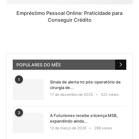
Empréstimo Pessoal Online: Praticidade para
Conseguir Crédito
POPULARES DO MÊS
1
Sinais de alerta no pós-operatório da
cirurgia de...
17 de dezembro de 2025
522 views
2
A Futurionex recebe a licença MSB,
expandindo ainda...
12 de março de 2026
288 views