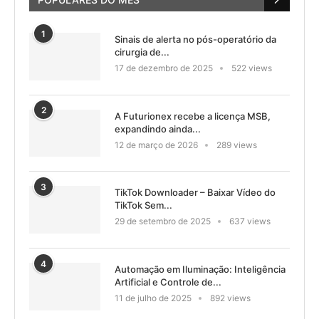
1
Sinais de alerta no pós-operatório da
cirurgia de...
17 de dezembro de 2025
522 views
2
A Futurionex recebe a licença MSB,
expandindo ainda...
12 de março de 2026
289 views
3
TikTok Downloader – Baixar Vídeo do
TikTok Sem...
29 de setembro de 2025
637 views
4
Automação em Iluminação: Inteligência
Artificial e Controle de...
11 de julho de 2025
892 views