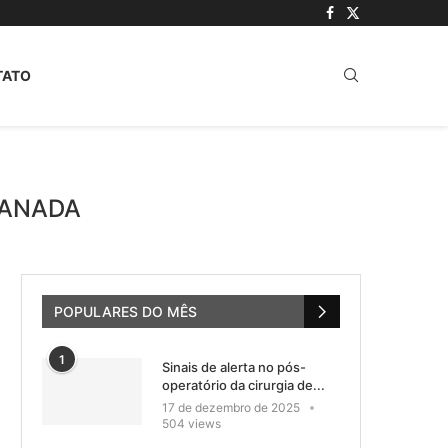
TATO
LANADA
POPULARES DO MÊS
1
Sinais de alerta no pós-
operatório da cirurgia de...
17 de dezembro de 2025
504 views