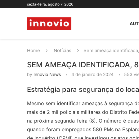
sexta-feira, agosto 7, 2026
AUT
Home
Notícias
Sem ameaça identificada,
SEM AMEAÇA IDENTIFICADA, 8
by
Innovio News
4 de janeiro de 2024
553
vi
Estratégia para segurança do local
Mesmo sem identificar ameaças à segurança do
mais de 2 mil policiais militares do Distrito F
na próxima segunda-feira (8). O número é quase
quando foram empregados 580 PMs na Esplanad
de Inquérito (CPMI) que investigou os atos gol