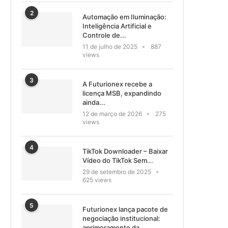
2
Automação em Iluminação:
Inteligência Artificial e
Controle de...
11 de julho de 2025
887
views
3
A Futurionex recebe a
licença MSB, expandindo
ainda...
12 de março de 2026
275
views
4
TikTok Downloader – Baixar
Vídeo do TikTok Sem...
29 de setembro de 2025
625 views
5
Futurionex lança pacote de
negociação institucional:
aprimoramento da...