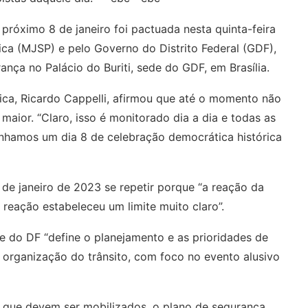
próximo 8 de janeiro foi pactuada nesta quinta-feira
lica (MJSP) e pelo Governo do Distrito Federal (GDF),
ça no Palácio do Buriti, sede do GDF, em Brasília.
lica, Ricardo Cappelli, afirmou que até o momento não
ior. “Claro, isso é monitorado dia a dia e todas as
nhamos um dia 8 de celebração democrática histórica
de janeiro de 2023 se repetir porque “a reação da
 reação estabeleceu um limite muito claro”.
 do DF “define o planejamento e as prioridades de
 organização do trânsito, com foco no evento alusivo
DF que devem ser mobilizados, o plano de segurança