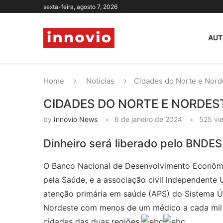
sexta-feira, agosto 7, 2026
AUT
Home
Notícias
Cidades do Norte e Nord
CIDADES DO NORTE E NORDES
by
Innovio News
6 de janeiro de 2024
525
vi
Dinheiro será liberado pelo BNDE
O Banco Nacional de Desenvolvimento Econômic
pela Saúde, e a associação civil independente
atenção primária em saúde (APS) do Sistema Ú
Nordeste com menos de um médico a cada mil ha
cidades das duas regiões.