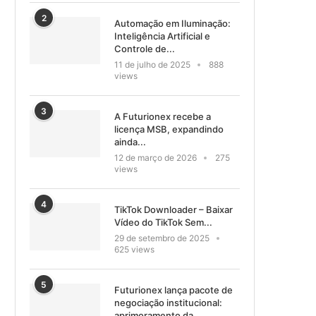
2
Automação em Iluminação:
Inteligência Artificial e
Controle de...
11 de julho de 2025
888
views
3
A Futurionex recebe a
licença MSB, expandindo
ainda...
12 de março de 2026
275
views
4
TikTok Downloader – Baixar
Vídeo do TikTok Sem...
29 de setembro de 2025
625 views
5
Futurionex lança pacote de
negociação institucional:
aprimoramento da...