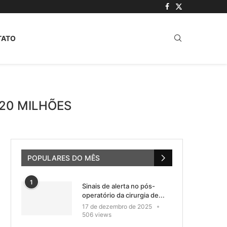
TATO
 20 MILHÕES
POPULARES DO MÊS
1
Sinais de alerta no pós-
operatório da cirurgia de...
17 de dezembro de 2025
506 views