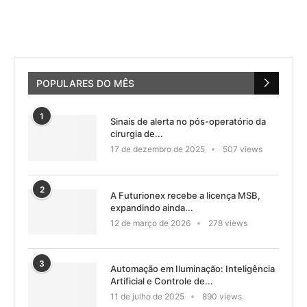
POPULARES DO MÊS
1
Sinais de alerta no pós-operatório da
cirurgia de...
17 de dezembro de 2025
507 views
2
A Futurionex recebe a licença MSB,
expandindo ainda...
12 de março de 2026
278 views
3
Automação em Iluminação: Inteligência
Artificial e Controle de...
11 de julho de 2025
890 views