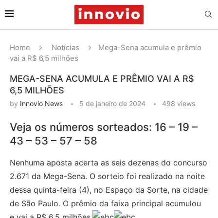
Home
Notícias
Mega-Sena acumula e prêmio
vai a R$ 6,5 milhões
MEGA-SENA ACUMULA E PRÊMIO VAI A R$
6,5 MILHÕES
by
Innovio News
5 de janeiro de 2024
498
views
Veja os números sorteados: 16 – 19 –
43 – 53 – 57 – 58
Nenhuma aposta acerta as seis dezenas do concurso
2.671 da Mega-Sena. O sorteio foi realizado na noite
dessa quinta-feira (4), no Espaço da Sorte, na cidade
de São Paulo. O prêmio da faixa principal acumulou
e vai a R$ 6,5 milhões.