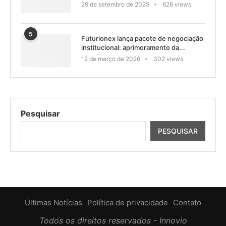
29 de setembro de 2025
626 views
5
Futurionex lança pacote de negociação
institucional: aprimoramento da...
12 de março de 2026
302 views
Pesquisar
PESQUISAR
Últimas Notícias
Política de privacidade
Contato
Todos os direitos reservados - Innovio