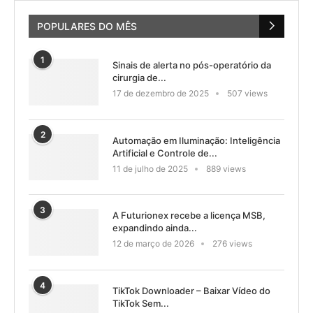
POPULARES DO MÊS
1
Sinais de alerta no pós-operatório da
cirurgia de...
17 de dezembro de 2025
507 views
2
Automação em Iluminação: Inteligência
Artificial e Controle de...
11 de julho de 2025
889 views
3
A Futurionex recebe a licença MSB,
expandindo ainda...
12 de março de 2026
276 views
4
TikTok Downloader – Baixar Vídeo do
TikTok Sem...