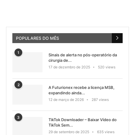
POPULARES DO MÊS
1
Sinais de alerta no pós-operatório da
cirurgia de...
17 de dezembro de 2025
520 views
2
A Futurionex recebe a licença MSB,
expandindo ainda...
12 de março de 2026
287 views
3
TikTok Downloader – Baixar Vídeo do
TikTok Sem...
29 de setembro de 2025
635 views