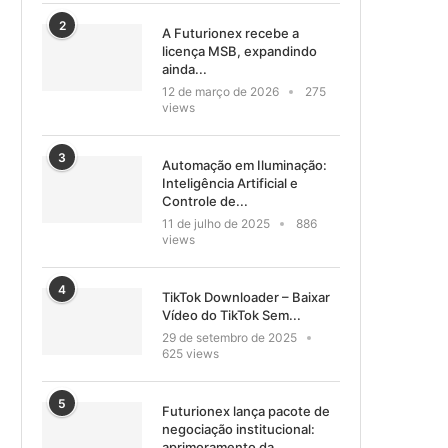
2
A Futurionex recebe a
licença MSB, expandindo
ainda...
12 de março de 2026
275
views
3
Automação em Iluminação:
Inteligência Artificial e
Controle de...
11 de julho de 2025
886
views
4
TikTok Downloader – Baixar
Vídeo do TikTok Sem...
29 de setembro de 2025
625 views
5
Futurionex lança pacote de
negociação institucional:
aprimoramento da...