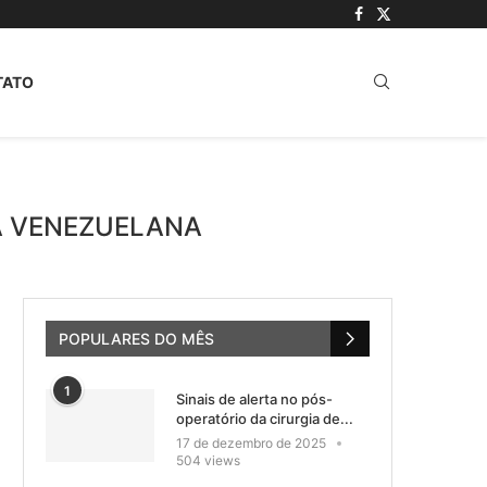
TATO
TA VENEZUELANA
POPULARES DO MÊS
1
Sinais de alerta no pós-
operatório da cirurgia de...
17 de dezembro de 2025
504 views